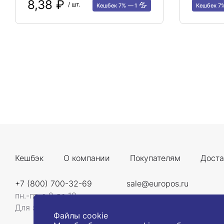
8,38 ₽
/ шт.
Кешбек 7%
1
Кешбек 7
Кешбэк
О компании
Покупателям
Доста
+7 (800) 700-32-69
sale@europos.ru
пн.-пт. с 9 до 18
Для звонков со всей России
Файлы cookie