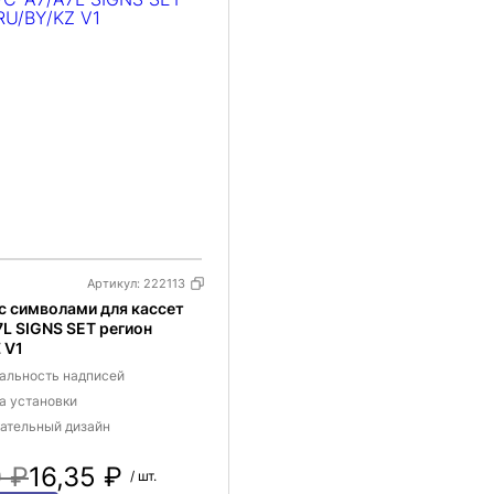
Артикул:
222113
с символами для кассет
L SIGNS SET регион
 V1
альность надписей
а установки
ательный дизайн
0 ₽
16,35 ₽
/ шт.