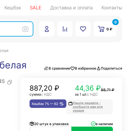
Кешбэк
SALE
Доставка и оплата
Контакты
0
0 ₽
елая
 белая
В сравнение
В избранное
Поделиться
45
887,20
₽
44,36 ₽
88,71 ₽
сумма
с НДС
за 1 шт.
с НДС
Нашли дешевле -
Кешбек 7% —
62
сообщите нам для
скидки
20 штук в упаковке
в наличии