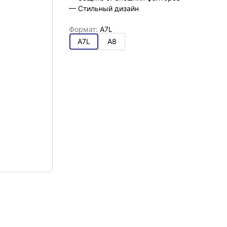
— Стильный дизайн
Формат:
A7L
A7L
A8