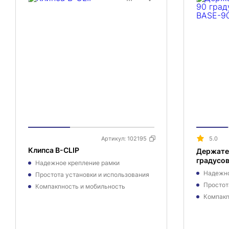
Артикул:
102195
5.0
Клипса B-CLIP
Держател
градусо
Надежное крепление рамки
Надежно
Простота установки и использования
Простот
Компакnность и мобильность
Компакn