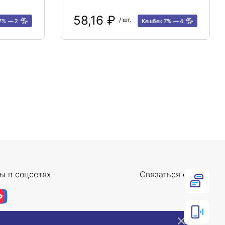
58,16 ₽
/ шт.
 7%
2
Кешбек 7%
4
ы в соцсетях
Связаться с нами