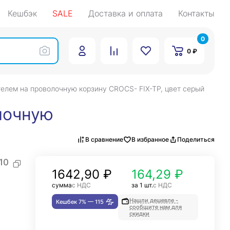
Кешбэк
SALE
Доставка и оплата
Контакты
0
0 ₽
елем на проволочную корзину CROCS- FIX-TP, цвет серый
лочную
В сравнение
В избранное
Поделиться
10
1642,90
₽
164,29 ₽
сумма
с НДС
за 1 шт.
с НДС
Нашли дешевле -
Кешбек 7% —
115
сообщите нам для
скидки