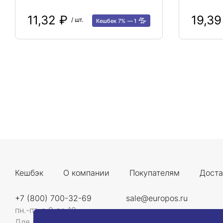
11,32 ₽
19,3
/ шт.
Кешбек 7%
1
Кешбэк
О компании
Покупателям
Доста
+7 (800) 700-32-69
sale@europos.ru
пн.-пт. с 9 до 18
Для звонков со всей России