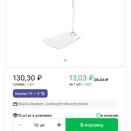
130,30
₽
13,03 ₽
26,03 ₽
сумма
с НДС
за 1 шт.
с НДС
Кешбек 7% —
9
Нашли дешевле - сообщите нам для скидки
10 штук в упаковке
в наличии
В корзину