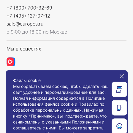
+7 (800) 700-32-69
+7 (495) 127-07-12
sale@europos.ru
с 9:00 до 18:00 по Москве
Мы в соцсетях
Файлы cookie
Связаться с нами
Мы обрабатываем cookies, чтобы сделать наш
сайт удобнее и персонализированее для вас.
Полная информация содержится в
Политике
использования файлов cookie и Правилах по
© 2008-2026, Компания «Европос Групп». Все
обработке персональных данных
. Нажимая
права защищены.
кнопку «Принимаю», вы подтверждаете, что
Все товары предназначены для продажи
ознакомлены с указанными Положениями и
юридическим лицам и индивидуальным
предпринимателям с целью использования в
соглашаетесь с ними. Вы можете запретить
хозяйственной деятельности.