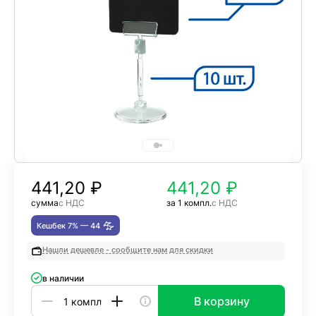
441,20
₽
441,20 ₽
сумма
с НДС
за 1 компл.
с НДС
Кешбек 7% —
44
Нашли дешевле - сообщите нам для скидки
в наличии
В корзину