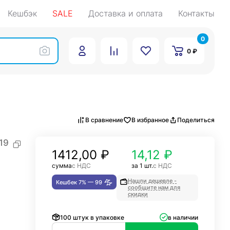
Кешбэк
SALE
Доставка и оплата
Контакты
0
0 ₽
В сравнение
В избранное
Поделиться
19
1412,00
₽
14,12 ₽
сумма
с НДС
за 1 шт.
с НДС
Нашли дешевле -
Кешбек 7% —
99
сообщите нам для
скидки
100 штук в упаковке
в наличии