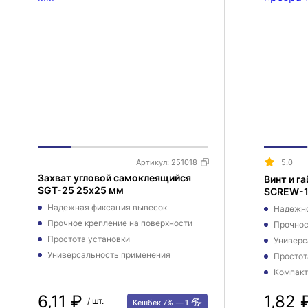
Артикул:
251018
5.0
Захват угловой cамоклеящийся
Винт и г
SGT-25 25х25 мм
SCREW-1
Надежная фиксация вывесок
Надежно
Прочное крепление на поверхности
Прочнос
Простота установки
Универс
Универсальность применения
Простот
Компакт
6,11 ₽
1,82
/ шт.
Кешбек 7%
1