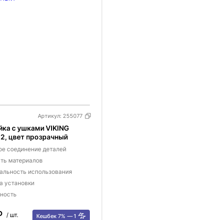
Артикул:
255077
айка с ушками VIKING
2, цвет прозрачный
е соединение деталей
ть материалов
альность использования
а установки
ность
 ₽
/ шт.
Кешбек 7%
1