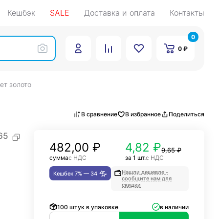
Кешбэк
SALE
Доставка и оплата
Контакты
0
0 ₽
ет золото
В сравнение
В избранное
Поделиться
65
482,00
₽
4,82 ₽
9,65 ₽
сумма
с НДС
за 1 шт.
с НДС
Нашли дешевле -
Кешбек 7% —
34
сообщите нам для
скидки
100 штук в упаковке
в наличии