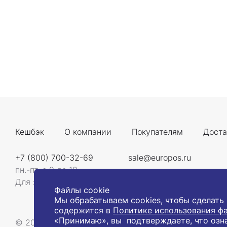
Кешбэк
О компании
Покупателям
Доста
+7 (800) 700-32-69
sale@europos.ru
пн.-пт. с 9 до 18
Для звонков со всей России
Файлы cookie
Мы обрабатываем cookies, чтобы сделать
содержится в
Политике использования фа
«Принимаю», вы подтверждаете, что озн
© 2008-2026, Компания «Европос Групп». Все прав