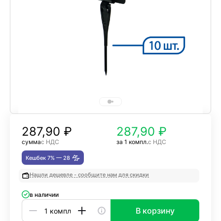
287,90
₽
287,90 ₽
сумма
с НДС
за 1 компл.
с НДС
Кешбек 7% —
28
Нашли дешевле - сообщите нам для скидки
в наличии
В корзину