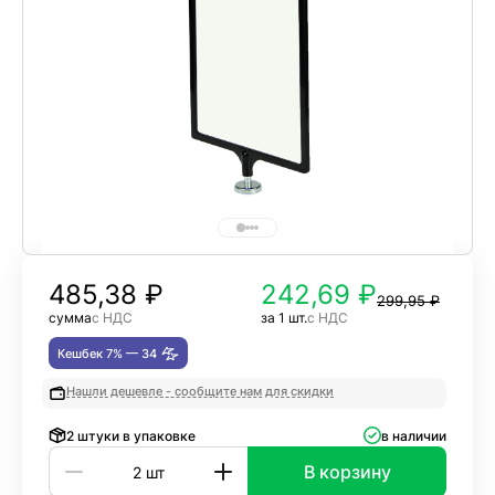
485,38
₽
242,69 ₽
299,95 ₽
сумма
с НДС
за 1 шт.
с НДС
Кешбек 7% —
34
Нашли дешевле - сообщите нам для скидки
2 штуки в упаковке
в наличии
В корзину