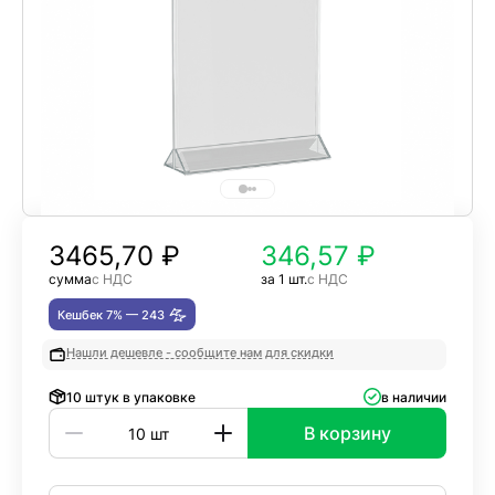
3465,70
₽
346,57 ₽
сумма
с НДС
за 1 шт.
с НДС
Кешбек 7% —
243
Нашли дешевле - сообщите нам для скидки
10 штук в упаковке
в наличии
В корзину