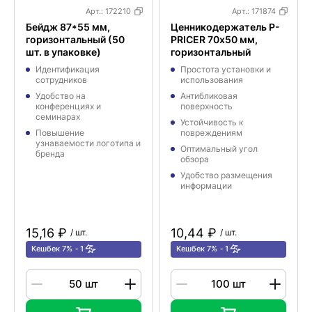
Арт.:
172210
Арт.:
171874
Бейдж 87*55 мм,
Ценникодержатель P-
горизонтальный (50
PRICER 70х50 мм,
шт. в упаковке)
горизонтальный
Идентификация
Простота установки и
сотрудников
использования
Удобство на
Антибликовая
конференциях и
поверхность
семинарах
Устойчивость к
Повышение
повреждениям
узнаваемости логотипа и
Оптимальный угол
бренда
обзора
Удобство размещения
информации
15,16 ₽
10,44 ₽
/ шт.
/ шт.
Кешбек 7%
1
Кешбек 7%
1