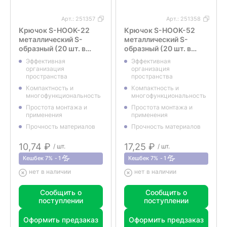
Арт.:
251357
Арт.:
251358
Крючок S-HOOK-22
Крючок S-HOOK-52
металлический S-
металлический S-
образный (20 шт. в
образный (20 шт. в
упаковке)
упаковке)
Эффективная
Эффективная
организация
организация
пространcтва
пространcтва
Компактность и
Компактность и
многофункциональность
многофункциональность
Простота монтажа и
Простота монтажа и
применения
применения
Прочность материалов
Прочность материалов
10,74 ₽
17,25 ₽
/ шт.
/ шт.
Кешбек 7%
1
Кешбек 7%
1
нет в наличии
нет в наличии
Сообщить о
Сообщить о
поступлении
поступлении
Оформить предзаказ
Оформить предзаказ