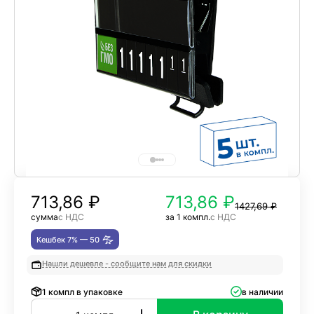
713,86
₽
713,86 ₽
1427,69 ₽
сумма
с НДС
за 1 компл.
с НДС
Кешбек 7% —
50
Нашли дешевле - сообщите нам для скидки
1 компл в упаковке
в наличии