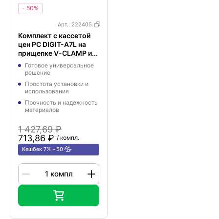
- 50%
Арт.:
222405
Комплект с кассетой
цен PC DIGIT-A7L на
прищепке V-CLAMP и
блокнотами с
Готовое универсальное
символами
решение
Простота установки и
использования
Прочность и надежность
материалов
1 427,69 ₽
713,86 ₽
/ компл.
Кешбек 7%
50