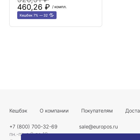
460,26 ₽
/ компл.
Кешбек 7%
32
Кешбэк
О компании
Покупателям
Доста
+7 (800) 700-32-69
sale@europos.ru
пн.-пт. с 9 до 18