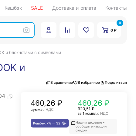
Кешбэк
SALE
Доставка и оплата
Контакты
0
0 ₽
OK и блокнотами с символами
OOK и
В сравнение
В избранное
Поделиться
04
460,26
₽
460,26 ₽
920,51 ₽
сумма
с НДС
за 1 компл.
с НДС
Нашли дешевле -
Кешбек 7% —
32
сообщите нам для
скидки