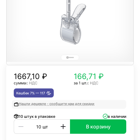
1667,10
₽
166,71 ₽
сумма
с НДС
за 1 шт.
с НДС
Кешбек 7% —
117
Нашли дешевле - сообщите нам для скидки
10 штук в упаковке
в наличии
В корзину