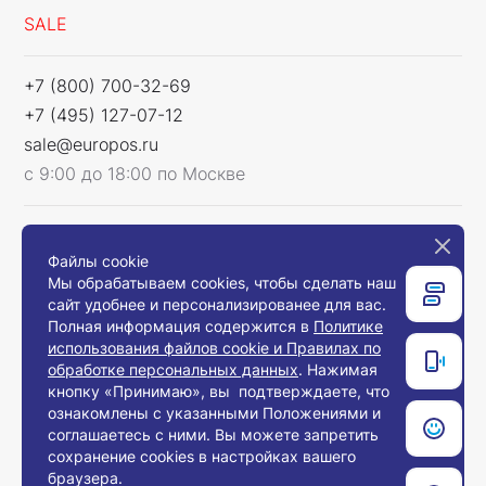
SALE
+7 (800) 700-32-69
+7 (495) 127-07-12
sale@europos.ru
с 9:00 до 18:00 по Москве
Мы в соцсетях
Файлы cookie
Мы обрабатываем cookies, чтобы сделать наш
сайт удобнее и персонализированее для вас.
Полная информация содержится в
Политике
использования файлов cookie и Правилах по
Связаться с нами
обработке персональных данных
. Нажимая
кнопку «Принимаю», вы подтверждаете, что
ознакомлены с указанными Положениями и
соглашаетесь с ними. Вы можете запретить
© 2008-2026, Компания «Европос Групп». Все
сохранение cookies в настройках вашего
права защищены.
браузера.