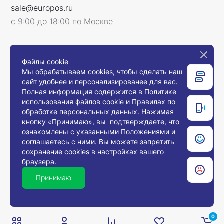
sale@europos.ru
с 9:00 до 18:00 по Москве
Мы в соцсетях
Файлы cookie
Мы обрабатываем cookies, чтобы сделать наш
сайт удобнее и персонализированее для вас.
Полная информация содержится в
Политике
использования файлов cookie и Правилах по
Связаться с нами
обработке персональных данных
. Нажимая
кнопку «Принимаю», вы подтверждаете, что
ознакомлены с указанными Положениями и
соглашаетесь с ними. Вы можете запретить
© 2008-2026, Компания «Европос Групп». Все
сохранение cookies в настройках вашего
права защищены.
браузера.
Все товары предназначены для продажи
юридическим лицам и индивидуальным
Принимаю
предпринимателям с целью использования в
хозяйственной деятельности.
0