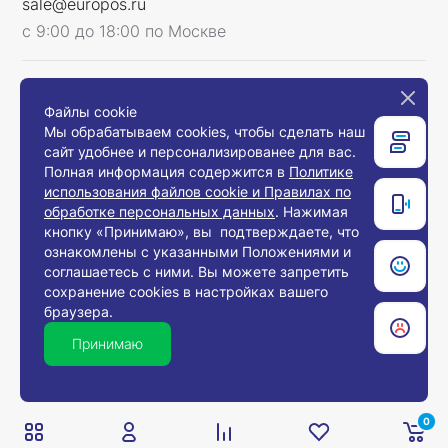
sale@europos.ru
с 9:00 до 18:00 по Москве
Мы в соцсетях
Файлы cookie
Мы обрабатываем cookies, чтобы сделать наш
сайт удобнее и персонализированее для вас.
Полная информация содержится в
Политике
использования файлов cookie и Правилах по
Связаться с нами
обработке персональных данных
. Нажимая
кнопку «Принимаю», вы подтверждаете, что
ознакомлены с указанными Положениями и
соглашаетесь с ними. Вы можете запретить
© 2008-2026, Компания «Европос Групп». Все
сохранение cookies в настройках вашего
права защищены.
браузера.
Все товары предназначены для продажи
юридическим лицам и индивидуальным
Принимаю
предпринимателям с целью использования в
хозяйственной деятельности.
0